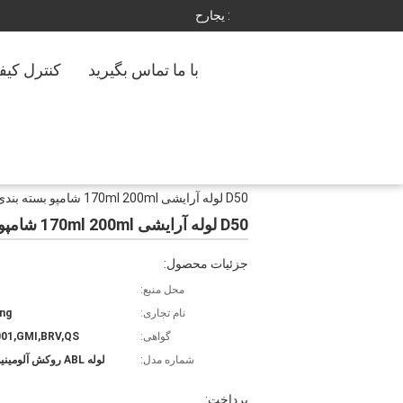
حراجی :
با ما تماس بگیرید
کنترل کیف
D50 لوله آرایشی 170ml 200ml شامپو بسته بندی موقعیت ثابت Flip On Cap
D50 لوله آرایشی 170ml 200ml شامپو بسته بندی موقعیت ثابت Flip On Cap
جزئیات محصول:
محل منبع:
نام تجاری:
ng
گواهی:
01,GMI,BRV,QS
شماره مدل:
لوله ABL روکش آلومینیوم مانع
پرداخت: