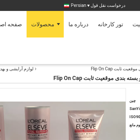
درخواست نقل قول
Persian
یت
تور کارخانه
درباره ما
محصولات
صفحه اص
لوازم آرایشی و بهد
چین
SanYi
ISO90