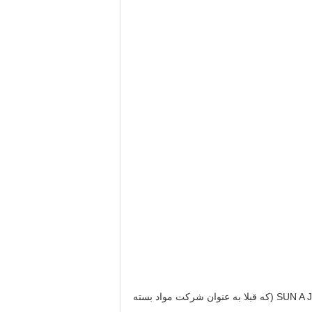
شرکت San Ying Packaging (Jiangsu) Co., Ltd در 30 دسامبر 2011 توسط شرکت SUN A JS ENTERPRISE CO., (HK) LIMITED (که قبلا به عنوان شرکت مواد بسته