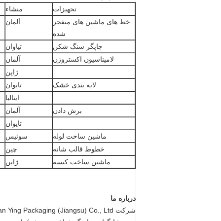
تجهیزات
منشاء
خط های ماشین های منفجر
آلمان
شده
چاپگر سنگ شکن
تیاوان
لامیناسیون اکستروژن
آلمان
ژاپن
لایه بندی خشک
تایوان
ایتالیا
برش دادن
آلمان
تایوان
ماشین ساخت لوله
سوئیس
خطوط قالب شانه
چین
ماشین ساخت کیسه
ژاپن
درباره ما