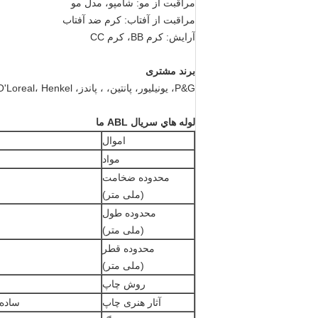
مراقبت از مو: شامپو، مدل مو
مراقبت از آفتاب: کرم ضد آفتاب
آرایش: کرم BB، کرم CC
برند مشتری
P&G، یونیلیور، پانتین، ، پاندز، VS، O'Loreal، Henkel، و غیره
لوله هاي سريال ABL ما
اموال
مواد
محدوده ضخامت
(ملی متر)
محدوده طول
(ملی متر)
محدوده قطر
(ملی متر)
روش چاپ
آثار هنری چاپ
ساده،