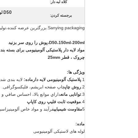
کلاه لبه دار:
D50 لوله آرایشی 170 میلی لیتر,D50 لوله آرایشی 200 میلی لیتر,لوله بسته بندی آرایشی Flip On Cap
برجسته کردن:
Sanying packaging.بزرگترین عرضه کننده،تولید کننده و عمده فروش بسته بندی لوله انعطاف پذیر چین
D50،150ml-200ml،پوش را روی سر بزنید
مواد لایه دار پلاستیکی آلومینیومی برای بسته بن
چروک ، قطر 25mm
ویژگی ها:
1.
پلاستیک آلومینیومی لایه دار
ماده:
لایه بندی شده توسط PE، ورق 
2.
روش چاپ
چاپ صفحه ابریشم، فلیکسوگرافی.
3.
توانایی مانع
داراي موانع بالا، احساس صافي و
4.
موقعیت ثابت فلیپ روی کاپاپ
5
مقاومت شیمیایی
فرآیند و مواد خاص آلومینیزاس
ماده:
لوله های لاستیکی آلومینیومی