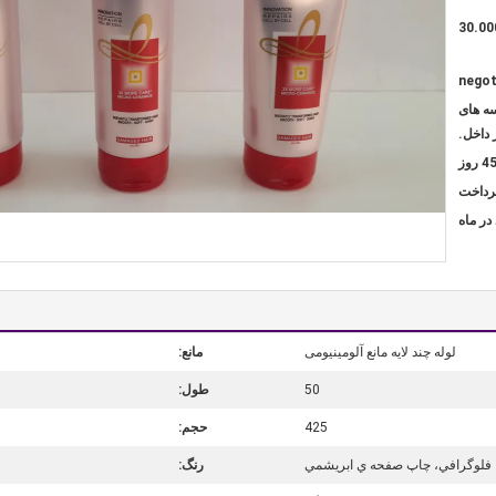
30.00
negot
سه های
 داخل.
4 روز
لوله چند لایه مانع آلومینیومی
مانع:
50
طول:
425
حجم:
فلوگرافي، چاپ صفحه ي ابريشمي
رنگ: