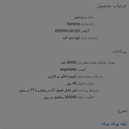
جزئیات محصول
محل منبع:
چین
نام تجاری:
Sanying
گواهی:
ISO9001,BV,QS
شماره مدل:
لوله چند لایه
پرداخت
مقدار حداقل تعداد سفارش:
30000 عدد
قیمت:
negotiable
جزئیات بسته بندی:
کیسه داخلی و کارتن
زمان تحویل:
45 روز
شرایط پرداخت:
غیر قابل فسخ LC در بینایی یا TT در پیش
قابلیت ارائه:
350000 پیکسل در روز
شرح
لوله ورقه ورقه