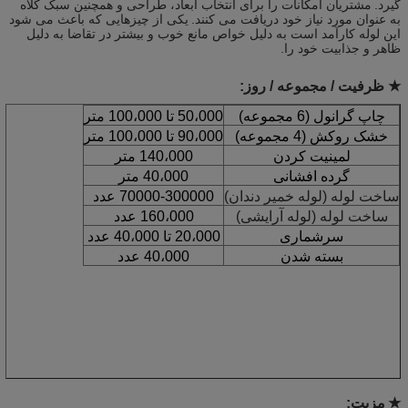
گیرد.
مشتریان امکانات را برای انتخاب ابعاد، طراحی و همچنین سبک کلاه
به عنوان مورد نیاز خود دریافت می کنند.
یکی از چیزهایی که باعث می شود
این لوله کارآمد است به دلیل خواص مانع خوب و بیشتر در تقاضا به دلیل
ظاهر و جذابیت خود را.
★ ظرفیت / مجموعه / روز:
چاپ گرانول (6 مجموعه)
50،000 تا 100،000 متر
خشک روکش (4 مجموعه)
90،000 تا 100،000 متر
لمینیت کردن
140،000 متر
گرده افشانی
40،000 متر
ساخت لوله (لوله خمیر دندان)
70000-300000 عدد
ساخت لوله (لوله آرایشی)
160،000 عدد
سرشماری
20،000 تا 40،000 عدد
بسته شدن
40،000 عدد
★
مزیت: