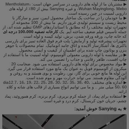
▶ مشتریان ما از لوله های دارویی در سراسر جهان است: Mentholatum،
Wuhan Mayinglong، Mebo، و غیره Sanying بیش از 80٪ از لوله های
دارویی لمینیت در چین رسیده است.
▶ ما خودمان را در ساخت یک ساختار محصول ایمن، سبز و سازگار با
محیط زیست و سیستم تولیدی غرور داریم. ما بیش از 100 مجموعه از
تجهیزات تولید مختلف را که مطابق با استانداردهای GMP تنظیم شده اند، از
جمله تأسیس فیلم ضعیف ساخته ایم. یک
کارخانه تصفیه 100،000 درجه ای
که خانه چاپ، ورقه ورقه شدن، برش، تولید کیسه و لوله است.
تجهیزات پیشرفته تولید و آزمایش؛ پلت فرم فوق العاده تمیز برای بازرسی
باکتری ها، آشکارساز آلاینده و اتاق جامد اتوماتیک. تمام محصولات با جوهر
بنزن و بوتانون چاپ شده برای اطمینان از کیفیت و ایمنی محصول.
▶ در مقایسه با لوله دارویی معمولی آلومینیوم، لوله لمینیت ما با استفاده از
چاپ افست، ظاهر رقابتی و جذاب را تضمین می کند.
▶ مواد مخصوص برای لوله های دارویی استفاده می شود. ضخامت 20
میکرون از آلومینیوم فویل به عنوان یک مانع مورد استفاده قرار می گیرد.
این لوله ها مانع خوبی برای گاز، نور، رطوبت و بوی هستند و به روغن و
آلودگی مقاوم هستند.
می تواند حرارت مهر و موم شده است.
▶ اندازه های مختلف: dia12.7، 16، 19، 22، 25، 28، 30، 32، 35، 38، 40،
50، 60 میلی متر .. و ما می توانیم انواع بسیاری از قالب های شانه و کلاه
ارائه.
▶ استفاده برای پماد، از جمله کرم بریری، کرم برنزه، کرم هموروئید، پماد
چشم، جریان خون کریستال، کرم درد و غیره است.
★
به Sanying خوش آمدید: