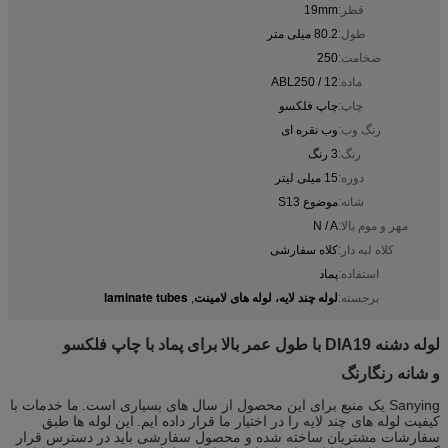
قطر:
19mm
طول:
80.2 میلی متر
ضخامت:
250
ماده:
ABL250 / 12
چاپ:
چاپ فلکسو
رنگ وب:
وب نقره ای
رنگ:
3 رنگ
دوره:
15 میلی لیتر
شانه:
موضوع S13
مهر و موم بالا:
N / A
کلاه لبه دار:
کلاه سفارشی
استفاده:
پماد
لوله چند لایه، لوله های لامینت
laminate tubes
برجسته:
,
لوله دشنه DIA19 با طول عمر بالا برای پماد با چاپ فلکسو
و شانه رنگارنگ
Sanying یک منبع برای این محصول از سال های بسیاری است.
ما خدمات با
کیفیت لوله های چند لایه را در اختیار ما قرار داده ایم.
این لوله ها طبق
سفارشات مشتریان ساخته شده و محصول سفارشی باید در دسترس قرار