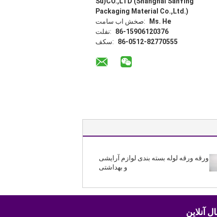
Su)CO.,LTD (Shanghai SanYing
Packaging Material Co.,Ltd.)
Ms. He
تماس با شخص:
86-15906120376
تلفن:
86-0512-82770555
فکس:
ورقه ورقه لوله بسته بندی لوازم آرایشی
و بهداشتی
ل آنلاین