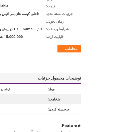
قیمت:
iable
جزئیات بسته بندی:
داخلی کیسه های پلی اتیلن و
زمان تحویل:
5
شرایط پرداخت:
T / T &amp; L / C در پیش پرداخت
قابلیت ارائه:
15،000،000 عدد / ماه
مخاطب
توضیحات محصول جزئیات
مواد:
لوله پوشش 
ضخامت:
برجسته کردن:
★Feature: