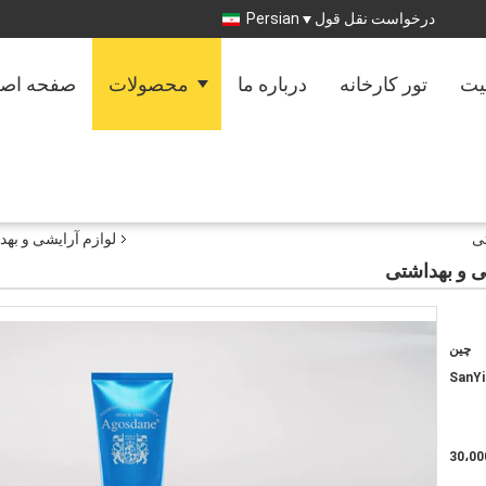
درخواست نقل قول
Persian
یت
تور کارخانه
درباره ما
محصولات
صفحه اص
تی
لوازم آرایشی و بهد
ی و بهداشتی
چین
SanYi
30،00