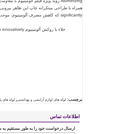
Aluminizing روند ویژه فیلم آلومینی
signiﬁcantly که کاهش مصرف آلومینیوم، موجب صرفه جویی بیشتر در مصرف انرژی و حفاظت محیط زیست.
خلاء با روکش آلومینیوم ﬁlm innovatively در لوله استفاده شده است; روند لمینیت ویژه قدرت بسته بندی آلومینیومی با روکش فیلم و دیگر فیلم را تضمین می کند.
,
برچسب:
لوله های لوازم آرایشی و بهداشتی
لوله های پ
اطلاعات تماس
ارسال درخواست خود را به طور مستقیم به م