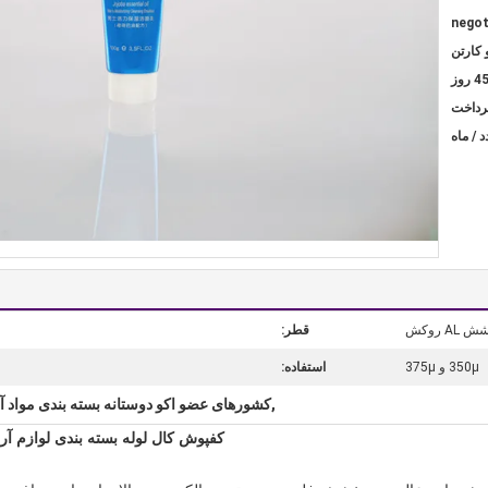
negot
 کارتن
4 روز
AL روکش
قطر:
350μ و 375μ
استفاده:
,کشورهای عضو اکو دوستانه بسته بندی مواد 
کفپوش کال لوله بسته بندی لوازم آ