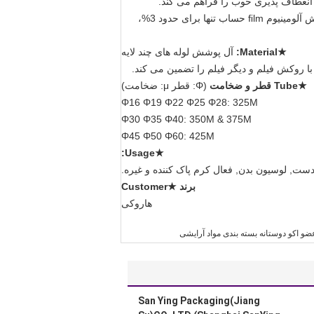
 و انعطاف پذیری خوب را فراهم می کند.
همراه با طراحی مبتکرانه چاپ این ظاهر بیرونی نفیس، که تا حد زیادی باعث بهبود کیفیت محصولات. ضخامت آلومینیوم با روکش آلومینیوم ﬁlm حساب تنها برای حدود 3%،
★Material:
آل پوشش لوله های چند لایه
★Tube قطر و ضخامت
(Φ: قطر μ: ضخامت)
Φ16 Φ19 Φ22 Φ25 Φ28: 325Μ
Φ30 Φ35 Φ40: 350Μ & 375Μ
Φ45 Φ50 Φ60: 425Μ
★Usage:
ست, لوسیون بدن, فعال کرم پاک کننده و غیره.
برند ★Customer
هاروکی
و اکو دوستانه بسته بندی مواد آرایشی
San Ying Packaging(Jiang