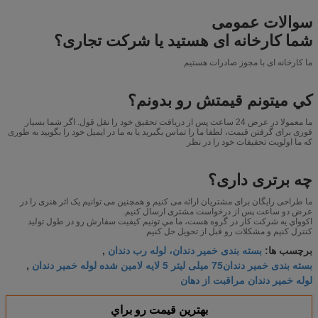
سوالات عمومی
شما کارخانه ای هستید یا شرکت تجاری؟
ما کارخانه ای با مجوز صادرات هستیم
کي ميتونم قيمتش رو بدونم؟
ما معمولا در عرض 24 ساعت پس از دریافت تحقیق خود را نقل قول. اگر شما بسیار
فوری برای گرفتن قیمت، لطفا ما را تماس بگیرید یا به ما در ایمیل خود را بگویید به طوری
که ما اولویت تحقیقات خود را در نظر
چه برتری داری؟
ما طراحی رایگان برای مشتریان ارائه می کنیم و همچنین می توانیم یک اثر هنری را در
عرض دو ساعت پس از درخواست مشتری ارسال کنیم.
اکوواي يه شرکت کار در گروه هست، ما مي تونيم کیفیت سفارش رو در طول توليد
کنترل کنيم و مشکلات رو قبل از تحویل حل کنيم
بسته بندی خمیر دندان، لوله رب دندان
برچسب ها:
,
بسته بندی خمیر دندان75 میلی لیتر 5 لایه لامین شده لوله خمیر دندان
,
لوله خمیر دندان مراقبت از دهان
بهترين قيمت رو براي