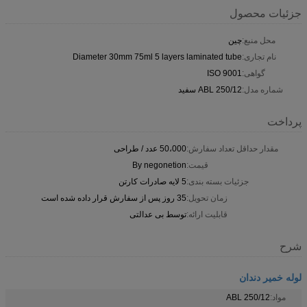
جزئیات محصول
محل منبع:
چين
نام تجاری:
Diameter 30mm 75ml 5 layers laminated tube
گواهی:
ISO 9001
شماره مدل:
ABL 250/12 سفید
پرداخت
مقدار حداقل تعداد سفارش:
50،000 عدد / طراحی
قیمت:
By negonetion
جزئیات بسته بندی:
5 لايه صادرات کارتن
زمان تحویل:
35 روز پس از سفارش قرار داده شده است
قابلیت ارائه:
توسط بی عدالتی
شرح
لوله خمیر دندان
مواد:
ABL 250/12