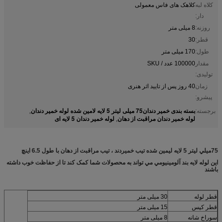
کلاه لبه
کلاهک های فاس معمولی
دار:
روزنه:
8 میلی متر
قطر:
30
طول:
170 میلی متر
مقدار
100000 عدد / SKU
تولیدی:
زمان
40 روز پس از تایید اثر هنری
پیشرو:
بسته بندی خمیر دندان75 میلی لیتر 5 لایه لامین شده لوله خمیر دندان
برجسته:
,
لوله خمیر دندان مراقبت از دهان
لوله خمیر دندان 5 لایه ای
,
75ميلي ليتر 5 لايه ليمين شده تيب خميردند ، تيب مراقبت از دهان با طول 6.5 اينچ
اين لوله لايه بند آلومينيومي مي تواند به محصولات شما کمک کند تا از حفاظت خوب داشته
باشند
قطر لوله
30 میلی متر
قطر کپس
15 میلی متر
سوراخ شانه
8 میلی متر